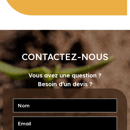
CONTACTEZ-NOUS
Vous avez une question ?
Besoin d’un devis ?
Sans
titre
E-
mail